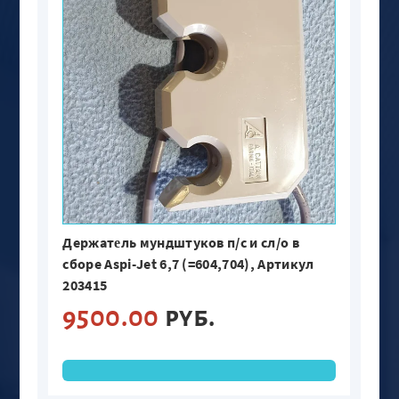
е
Держат
ль мундштуков п/с и сл/о в
сборе Aspi-Jet 6,7 (=604,704), Артикул
203415
9500.00
руб.