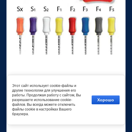
Pro Taper Files - ручные каналорасширители из
Ni-Ti сплава SX, 6 шт.
Этот сайт использует cookie-файлы и
другие технологии для улучшения его
5300.00 руб.
работы. Продолжая работу с сайтом, Вы
Хорошо
разрешаете использование cookie-
файлов. Вы всегда можете отключить
файлы cookie в настройках Вашего
Заказать
браузера.